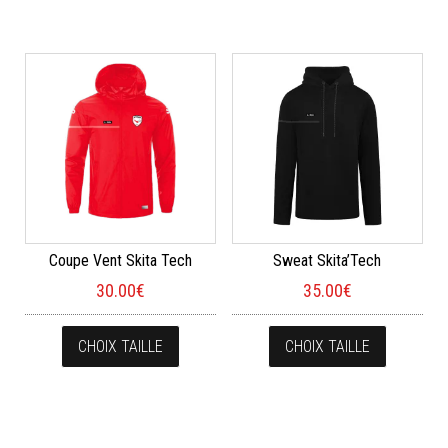
Coupe Vent Skita Tech
Sweat Skita’Tech
30.00
€
35.00
€
Ce produit a plusieurs variations. Les opt
Ce produi
CHOIX TAILLE
CHOIX TAILLE