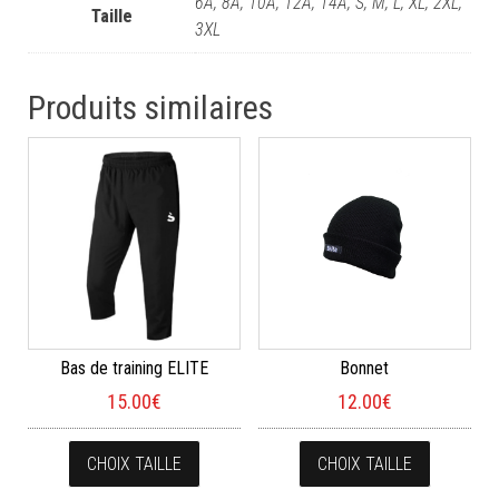
6A, 8A, 10A, 12A, 14A, S, M, L, XL, 2XL,
Taille
3XL
Produits similaires
Bas de training ELITE
Bonnet
15.00
€
12.00
€
Ce produit a plusieurs variations. Les opt
Ce produi
CHOIX TAILLE
CHOIX TAILLE