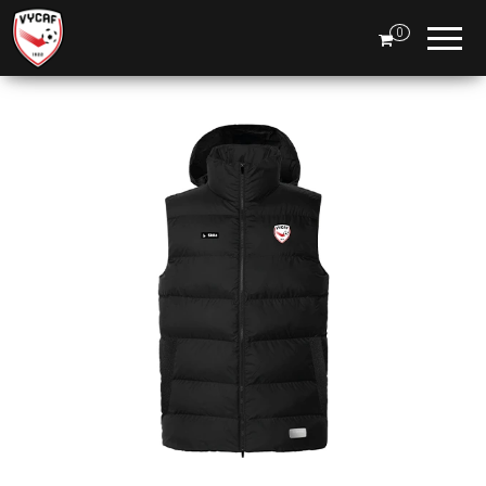
Boutique
0
VYCAF