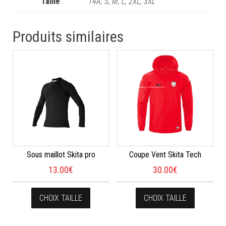
Taille
14A, S, M, L, 2XL, 3XL
Produits similaires
Sous maillot Skita pro
Coupe Vent Skita Tech
13.00
€
30.00
€
Ce produit a plusieurs variations. Les opt
Ce produi
CHOIX TAILLE
CHOIX TAILLE