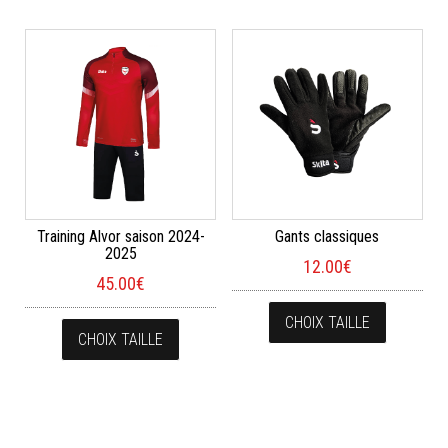
Training Alvor saison 2024-
Gants classiques
2025
12.00
€
45.00
€
Ce produi
Ce produit a plusieurs variations. Les opt
CHOIX TAILLE
CHOIX TAILLE