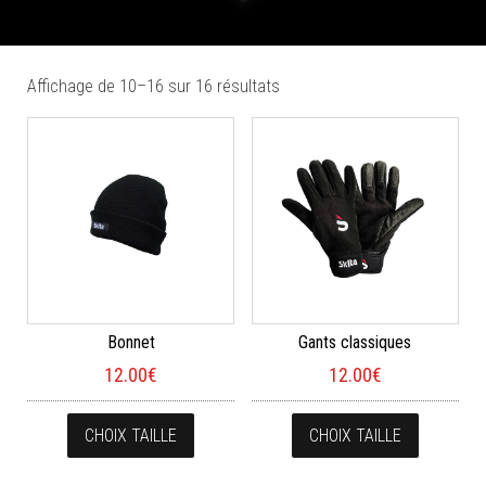
Trié du plus récent au plus a
Affichage de 10–16 sur 16 résultats
Bonnet
Gants classiques
12.00
€
12.00
€
Ce produit a plusieurs variations. Les opt
Ce produi
CHOIX TAILLE
CHOIX TAILLE