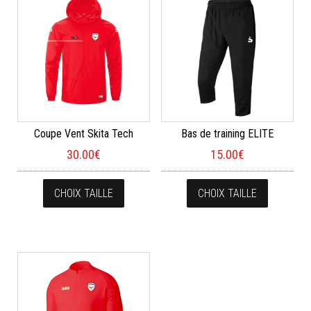
Coupe Vent Skita Tech
Bas de training ELITE
30.00
€
15.00
€
Ce produit a plusieurs variations. Les opt
Ce produi
CHOIX TAILLE
CHOIX TAILLE