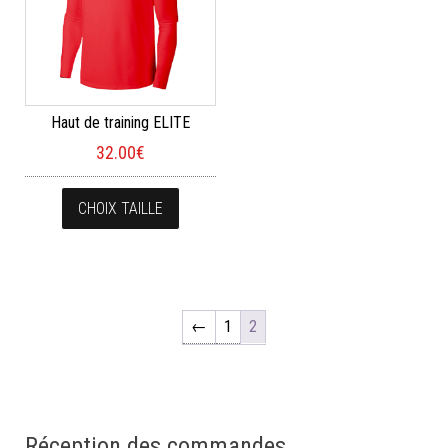
Haut de training ELITE
32.00
€
Ce produit a plusieurs variations. Les opt
CHOIX TAILLE
←
1
2
Réception des commandes