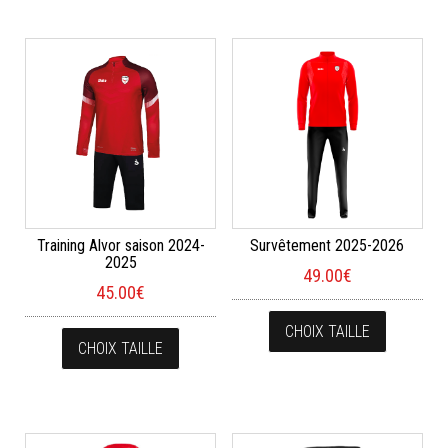
Training Alvor saison 2024-
Survêtement 2025-2026
2025
49.00
€
45.00
€
Ce produi
Ce produit a plusieurs variations. Les opt
CHOIX TAILLE
CHOIX TAILLE