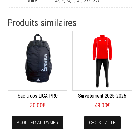
Taille
XS, S, M, L, XL, 2XL, 3XL
Produits similaires
Sac à dos LIGA PRO
Survêtement 2025-2026
30.00
€
49.00
€
Ce produi
AJOUTER AU PANIER
CHOIX TAILLE